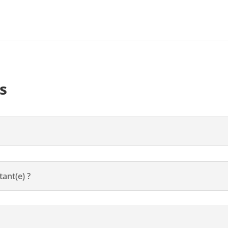
s
ant(e) ?